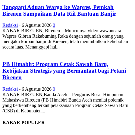
Tanggapi Aduan Warga ke Wapres, Pemkab
Bireuen Sampaikan Data Riil Bantuan Banjir
Redaksi
-
6 Agustus 2026
0
KABAR BIREUEN, Bireuen—Munculnya video wawancara
Wapres Gibran Rakabuming Raka dengan sejumlah orang yang
mengaku korban banjir di Bireuen, telah menimbulkan kehebohan
secara luas. Menanggapi hal...
PB Himabir: Program Cetak Sawah Baru,
Kebijakan Strategis yang Bermanfaat bagi Petani
Bireuen
Redaksi
-
6 Agustus 2026
0
KABAR BIREUEN,Banda Aceh—Pengurus Besar Himpunan
Mahasiswa Bireuen (PB Himabir) Banda Aceh menilai polemik
yang berkembang terkait pelaksanaan Program Cetak Sawah Baru
(CSB) di Kabupaten...
KABAR POPULER