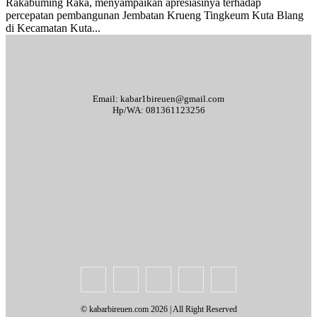
Rakabuming Raka, menyampaikan apresiasinya terhadap
percepatan pembangunan Jembatan Krueng Tingkeum Kuta Blang
di Kecamatan Kuta...
Email: kabar1bireuen@gmail.com
Hp/WA: 081361123256
Tentang Kami
Redaksi
Periklanan
Karir
Indeks Berita
Kode Etik Jurnalistik
Syarat & Ketentuan
Standar Operasional Prosedur
Disclaimer
Pedoman Pemberitaan Media Siber
© kabarbireuen.com
2026 | All Right Reserved