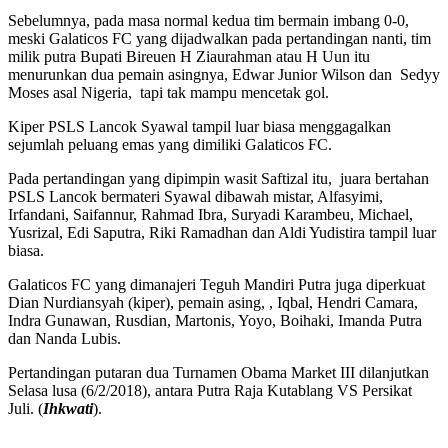
Sebelumnya, pada masa normal kedua tim bermain imbang 0-0,
meski Galaticos FC yang dijadwalkan pada pertandingan nanti, tim
milik putra Bupati Bireuen H Ziaurahman atau H Uun itu
menurunkan dua pemain asingnya, Edwar Junior Wilson dan Sedyy
Moses asal Nigeria, tapi tak mampu mencetak gol.
Kiper PSLS Lancok Syawal tampil luar biasa menggagalkan
sejumlah peluang emas yang dimiliki Galaticos FC.
Pada pertandingan yang dipimpin wasit Saftizal itu, juara bertahan
PSLS Lancok bermateri Syawal dibawah mistar, Alfasyimi,
Irfandani, Saifannur, Rahmad Ibra, Suryadi Karambeu, Michael,
Yusrizal, Edi Saputra, Riki Ramadhan dan Aldi Yudistira tampil luar
biasa.
Galaticos FC yang dimanajeri Teguh Mandiri Putra juga diperkuat
Dian Nurdiansyah (kiper), pemain asing, , Iqbal, Hendri Camara,
Indra Gunawan, Rusdian, Martonis, Yoyo, Boihaki, Imanda Putra
dan Nanda Lubis.
Pertandingan putaran dua Turnamen Obama Market III dilanjutkan
Selasa lusa (6/2/2018), antara Putra Raja Kutablang VS Persikat
Juli. (
Ihkwati
).