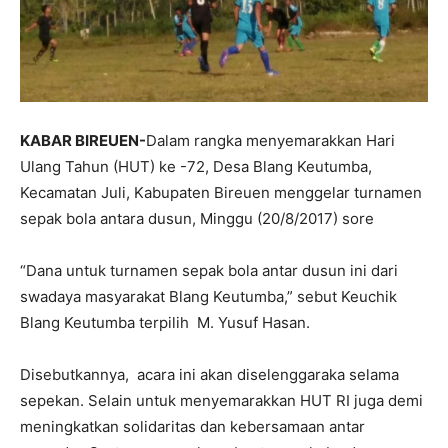
KABAR BIREUEN-
Dalam rangka menyemarakkan Hari
Ulang Tahun (HUT) ke -72, Desa Blang Keutumba,
Kecamatan Juli, Kabupaten Bireuen menggelar turnamen
sepak bola antara dusun, Minggu (20/8/2017) sore
“Dana untuk turnamen sepak bola antar dusun ini dari
swadaya masyarakat Blang Keutumba,” sebut Keuchik
Blang Keutumba terpilih M. Yusuf Hasan.
Disebutkannya, acara ini akan diselenggaraka selama
sepekan. Selain untuk menyemarakkan HUT RI juga demi
meningkatkan solidaritas dan kebersamaan antar