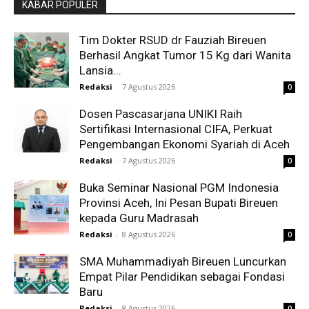
KABAR POPULER
Tim Dokter RSUD dr Fauziah Bireuen
Berhasil Angkat Tumor 15 Kg dari Wanita
Lansia...
Redaksi
-
7 Agustus 2026
0
Dosen Pascasarjana UNIKI Raih
Sertifikasi Internasional CIFA, Perkuat
Pengembangan Ekonomi Syariah di Aceh
Redaksi
-
7 Agustus 2026
0
Buka Seminar Nasional PGM Indonesia
Provinsi Aceh, Ini Pesan Bupati Bireuen
kepada Guru Madrasah
Redaksi
-
8 Agustus 2026
0
SMA Muhammadiyah Bireuen Luncurkan
Empat Pilar Pendidikan sebagai Fondasi
Baru
Redaksi
-
8 Agustus 2026
0