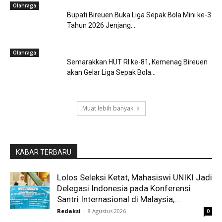
Olahraga
Bupati Bireuen Buka Liga Sepak Bola Mini ke-3
Tahun 2026 Jenjang...
Olahraga
Semarakkan HUT RI ke-81, Kemenag Bireuen
akan Gelar Liga Sepak Bola...
Muat lebih banyak
KABAR TERBARU
Lolos Seleksi Ketat, Mahasiswi UNIKI Jadi
Delegasi Indonesia pada Konferensi
Santri Internasional di Malaysia,...
Redaksi
-
8 Agustus 2026
0