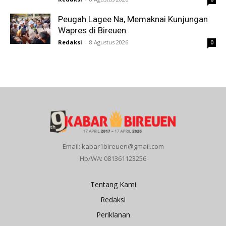
Peugah Lagee Na, Memaknai Kunjungan
Wapres di Bireuen
Redaksi
-
8 Agustus 2026
0
Email: kabar1bireuen@gmail.com
Hp/WA: 081361123256
Tentang Kami
Redaksi
Periklanan