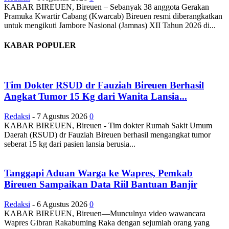
KABAR BIREUEN, Bireuen – Sebanyak 38 anggota Gerakan
Pramuka Kwartir Cabang (Kwarcab) Bireuen resmi diberangkatkan
untuk mengikuti Jambore Nasional (Jamnas) XII Tahun 2026 di...
KABAR POPULER
Tim Dokter RSUD dr Fauziah Bireuen Berhasil
Angkat Tumor 15 Kg dari Wanita Lansia...
Redaksi
-
7 Agustus 2026
0
KABAR BIREUEN, Bireuen - Tim dokter Rumah Sakit Umum
Daerah (RSUD) dr Fauziah Bireuen berhasil mengangkat tumor
seberat 15 kg dari pasien lansia berusia...
Tanggapi Aduan Warga ke Wapres, Pemkab
Bireuen Sampaikan Data Riil Bantuan Banjir
Redaksi
-
6 Agustus 2026
0
KABAR BIREUEN, Bireuen—Munculnya video wawancara
Wapres Gibran Rakabuming Raka dengan sejumlah orang yang