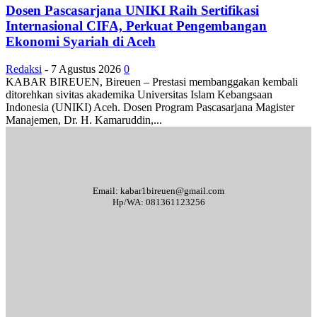
Dosen Pascasarjana UNIKI Raih Sertifikasi
Internasional CIFA, Perkuat Pengembangan
Ekonomi Syariah di Aceh
Redaksi
-
7 Agustus 2026
0
KABAR BIREUEN, Bireuen – Prestasi membanggakan kembali
ditorehkan sivitas akademika Universitas Islam Kebangsaan
Indonesia (UNIKI) Aceh. Dosen Program Pascasarjana Magister
Manajemen, Dr. H. Kamaruddin,...
Email: kabar1bireuen@gmail.com
Hp/WA: 081361123256
Tentang Kami
Redaksi
Periklanan
Karir
Indeks Berita
Kode Etik Jurnalistik
Syarat & Ketentuan