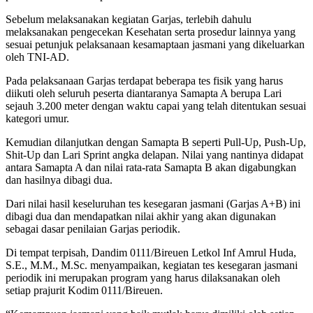
Sebelum melaksanakan kegiatan Garjas, terlebih dahulu
melaksanakan pengecekan Kesehatan serta prosedur lainnya yang
sesuai petunjuk pelaksanaan kesamaptaan jasmani yang dikeluarkan
oleh TNI-AD.
Pada pelaksanaan Garjas terdapat beberapa tes fisik yang harus
diikuti oleh seluruh peserta diantaranya Samapta A berupa Lari
sejauh 3.200 meter dengan waktu capai yang telah ditentukan sesuai
kategori umur.
Kemudian dilanjutkan dengan Samapta B seperti Pull-Up, Push-Up,
Shit-Up dan Lari Sprint angka delapan. Nilai yang nantinya didapat
antara Samapta A dan nilai rata-rata Samapta B akan digabungkan
dan hasilnya dibagi dua.
Dari nilai hasil keseluruhan tes kesegaran jasmani (Garjas A+B) ini
dibagi dua dan mendapatkan nilai akhir yang akan digunakan
sebagai dasar penilaian Garjas periodik.
Di tempat terpisah, Dandim 0111/Bireuen Letkol Inf Amrul Huda,
S.E., M.M., M.Sc. menyampaikan, kegiatan tes kesegaran jasmani
periodik ini merupakan program yang harus dilaksanakan oleh
setiap prajurit Kodim 0111/Bireuen.