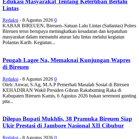
Edukasi Masyarakat Tentang Ketertiban Berlalu
Lintas
Redaksi
-
8 Agustus 2026
0
KABAR BIREUEN, Bireuen–Satuan Lalu Lintas (Satlantas) Polres
Bireuen terus berupaya meningkatkan kesadaran dan kepatuhan
masyarakat dalam mematuhi aturan lalu lintas melalui kegiatan
Polantas Karib. Kegiatan...
Peugah Lagee Na, Memaknai Kunjungan Wapres
di Bireuen
Redaksi
-
8 Agustus 2026
0
Oleh: Anwar, S.Ag, M.A.P Pemerhati Masalah Sosial di Bireuen
KEHADIRAN Wakil Presiden Gibran Rakabuming Raka di
Kabupaten Bireuen Kamis, 6 Agustus 2026 bukan seremoni gunting
pita...
Dilepas Bupati Mukhlis, 38 Pramuka Bireuen Siap
Ukir Prestasi di Jambore Nasional XII Cibubur
Redaksi
-
8 Agustus 2026
0