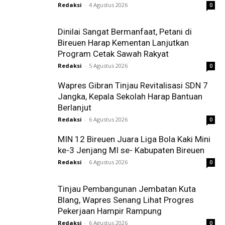
Redaksi
-
4 Agustus 2026
0
Dinilai Sangat Bermanfaat, Petani di
Bireuen Harap Kementan Lanjutkan
Program Cetak Sawah Rakyat
Redaksi
-
5 Agustus 2026
0
Wapres Gibran Tinjau Revitalisasi SDN 7
Jangka, Kepala Sekolah Harap Bantuan
Berlanjut
Redaksi
-
6 Agustus 2026
0
MIN 12 Bireuen Juara Liga Bola Kaki Mini
ke-3 Jenjang MI se- Kabupaten Bireuen
Redaksi
-
6 Agustus 2026
0
Tinjau Pembangunan Jembatan Kuta
Blang, Wapres Senang Lihat Progres
Pekerjaan Hampir Rampung
Redaksi
-
6 Agustus 2026
0