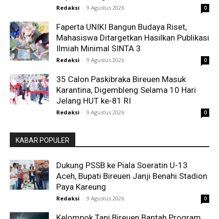
Redaksi
-
9 Agustus 2026
0
Faperta UNIKI Bangun Budaya Riset,
Mahasiswa Ditargetkan Hasilkan Publikasi
Ilmiah Minimal SINTA 3
Redaksi
-
9 Agustus 2026
0
35 Calon Paskibraka Bireuen Masuk
Karantina, Digembleng Selama 10 Hari
Jelang HUT ke-81 RI
Redaksi
-
9 Agustus 2026
0
KABAR POPULER
Dukung PSSB ke Piala Soeratin U-13
Aceh, Bupati Bireuen Janji Benahi Stadion
Paya Kareung
Redaksi
-
9 Agustus 2026
0
Kelompok Tani Bireuen Bantah Program