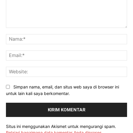
Komentar:
Na
Ema
Web
Simpan nama, email, dan situs web saya di browser ini
untuk lain kali saya berkomentar.
Situs ini menggunakan Akismet untuk mengurangi spam.
Pelajari bagaimana data komentar Anda diproses