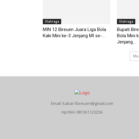
Olahraga
Olahraga
MIN 12 Bireuen Juara Liga Bola
Bupati Bir
Kaki Mini ke-3 Jenjang MI se-...
Bola Mini 
Jenjang...
Mua
Email: kabar1bireuen@gmail.com
Hp/WA: 081361123256