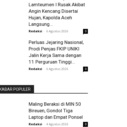
Lamteumen I Rusak Akibat
Angin Kencang Disertai
Hujan, Kapolda Aceh
Langsung...
Redaksi
-
6 Agustus 2026
0
Perluas Jejaring Nasional,
Prodi Penjas FKIP UNIKI
Jalin Kerja Sama dengan
11 Perguruan Tinggi...
Redaksi
-
6 Agustus 2026
0
KABAR POPULER
Maling Beraksi di MIN 50
Bireuen, Gondol Tiga
Laptop dan Empat Ponsel
Redaksi
-
4 Agustus 2026
0