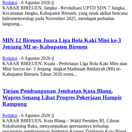
Redaksi
-
6 Agustus 2026
0
KABAR BIREUEN, Jangka - Revitalisasi UPTD SDN 7 Jangka,
Kecamatan Jangka, Kabupaten Bireuen, yang rusak akibat bencana
hidrometeorologi pada November 2025, mendapat perhatian
langsung...
MIN 12 Bireuen Juara Liga Bola Kaki Mini ke-3
Jenjang MI se- Kabupaten Bireuen
Redaksi
-
6 Agustus 2026
0
KABAR BIREUEN, Kuala - Perhelatan Liga Bola Kaki Mini atau
Mini Soccer ke- 3 Jenjang tingkat Madrasah Ibtidaiyah (MI) se-
Kabupaten Bireuen Tahun 2026 resmi...
Tinjau Pembangunan Jembatan Kuta Blang,
Wapres Senang Lihat Progres Pekerjaan Hampir
Rampung
Redaksi
-
6 Agustus 2026
0
KABAR BIREUEN, Kuta Blang – Wakil Presiden RI, Gibran
Rakabuming Raka, menyampaikan apresiasinya terhadap
percepatan pembangunan Jembatan Krueng Tingkeum Kuta Blang