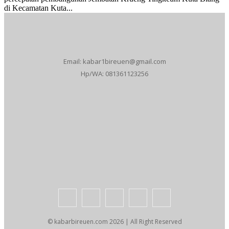
di Kecamatan Kuta...
Email: kabar1bireuen@gmail.com
Hp/WA: 081361123256
Tentang Kami
Redaksi
Periklanan
Karir
Indeks Berita
Kode Etik Jurnalistik
Syarat & Ketentuan
Standar Operasional Prosedur
Disclaimer
Pedoman Pemberitaan Media Siber
© kabarbireuen.com
2026 | All Right Reserved