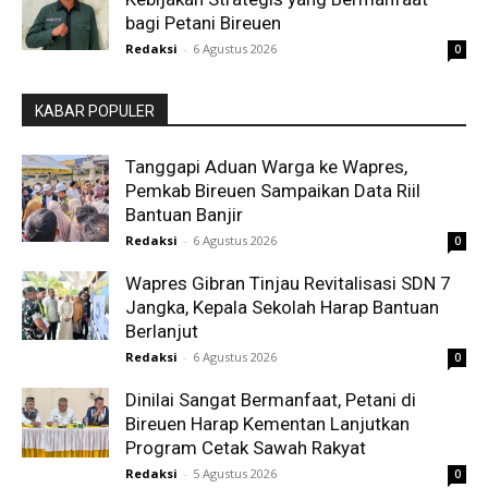
bagi Petani Bireuen
Redaksi
-
6 Agustus 2026
0
KABAR POPULER
Tanggapi Aduan Warga ke Wapres,
Pemkab Bireuen Sampaikan Data Riil
Bantuan Banjir
Redaksi
-
6 Agustus 2026
0
Wapres Gibran Tinjau Revitalisasi SDN 7
Jangka, Kepala Sekolah Harap Bantuan
Berlanjut
Redaksi
-
6 Agustus 2026
0
Dinilai Sangat Bermanfaat, Petani di
Bireuen Harap Kementan Lanjutkan
Program Cetak Sawah Rakyat
Redaksi
-
5 Agustus 2026
0