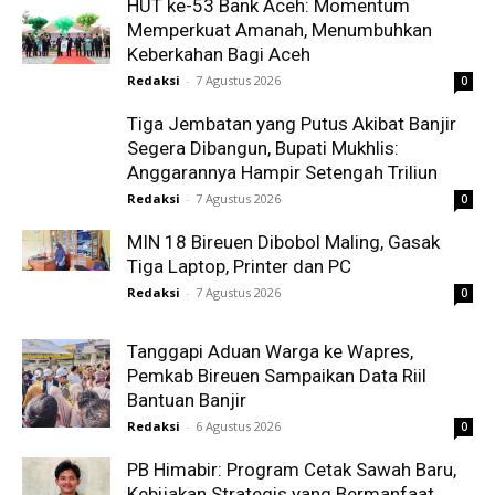
HUT ke-53 Bank Aceh: Momentum
Memperkuat Amanah, Menumbuhkan
Keberkahan Bagi Aceh
Redaksi
-
7 Agustus 2026
0
Tiga Jembatan yang Putus Akibat Banjir
Segera Dibangun, Bupati Mukhlis:
Anggarannya Hampir Setengah Triliun
Redaksi
-
7 Agustus 2026
0
MIN 18 Bireuen Dibobol Maling, Gasak
Tiga Laptop, Printer dan PC
Redaksi
-
7 Agustus 2026
0
Tanggapi Aduan Warga ke Wapres,
Pemkab Bireuen Sampaikan Data Riil
Bantuan Banjir
Redaksi
-
6 Agustus 2026
0
PB Himabir: Program Cetak Sawah Baru,
Kebijakan Strategis yang Bermanfaat