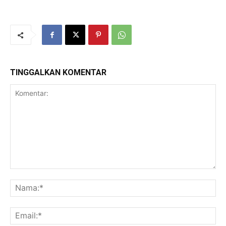
TINGGALKAN KOMENTAR
Komentar:
Na
Ema