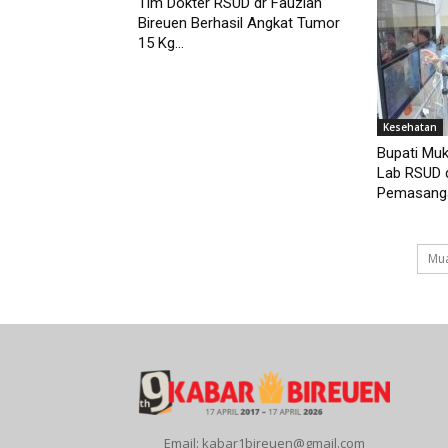
Tim Dokter RSUD dr Fauziah
Bireuen Berhasil Angkat Tumor
15 Kg...
Kesehatan
Bupati Muk
Lab RSUD d
Pemasangan
Mua
Email: kabar1bireuen@gmail.com