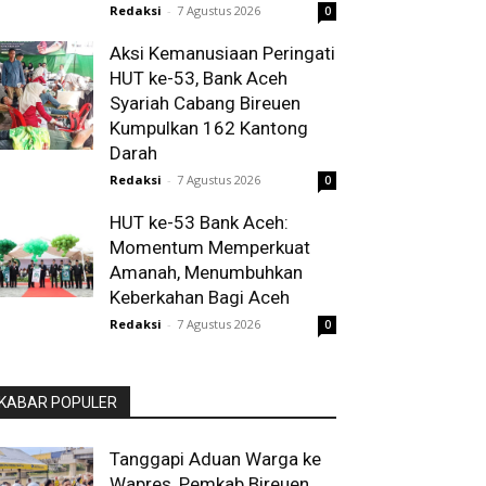
Redaksi
-
7 Agustus 2026
0
Aksi Kemanusiaan Peringati
HUT ke-53, Bank Aceh
Syariah Cabang Bireuen
Kumpulkan 162 Kantong
Darah
Redaksi
-
7 Agustus 2026
0
HUT ke-53 Bank Aceh:
Momentum Memperkuat
Amanah, Menumbuhkan
Keberkahan Bagi Aceh
Redaksi
-
7 Agustus 2026
0
KABAR POPULER
Tanggapi Aduan Warga ke
Wapres, Pemkab Bireuen