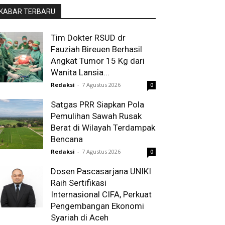
KABAR TERBARU
Tim Dokter RSUD dr
Fauziah Bireuen Berhasil
Angkat Tumor 15 Kg dari
Wanita Lansia...
Redaksi
-
7 Agustus 2026
0
Satgas PRR Siapkan Pola
Pemulihan Sawah Rusak
Berat di Wilayah Terdampak
Bencana
Redaksi
-
7 Agustus 2026
0
Dosen Pascasarjana UNIKI
Raih Sertifikasi
Internasional CIFA, Perkuat
Pengembangan Ekonomi
Syariah di Aceh