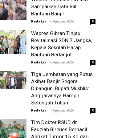
Sampaikan Data Riil
Bantuan Banjir
Redaksi
-
6 Agustus 2026
0
Wapres Gibran Tinjau
Revitalisasi SDN 7 Jangka,
Kepala Sekolah Harap
Bantuan Berlanjut
Redaksi
-
6 Agustus 2026
0
Tiga Jembatan yang Putus
Akibat Banjir Segera
Dibangun, Bupati Mukhlis:
Anggarannya Hampir
Setengah Triliun
Redaksi
-
7 Agustus 2026
0
Tim Dokter RSUD dr
Fauziah Bireuen Berhasil
Angkat Tumor 15 Kg dari