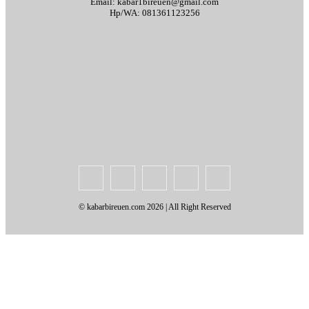
Email: kabar1bireuen@gmail.com
Hp/WA: 081361123256
Tentang Kami
Redaksi
Periklanan
Karir
Indeks Berita
Kode Etik Jurnalistik
Syarat & Ketentuan
Standar Operasional Prosedur
Disclaimer
Pedoman Pemberitaan Media Siber
© kabarbireuen.com
2026 | All Right Reserved