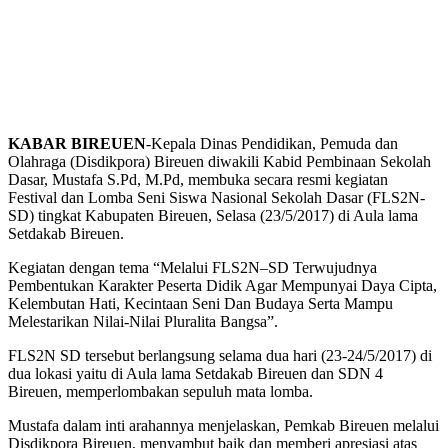
KABAR BIREUEN
-Kepala Dinas Pendidikan, Pemuda dan
Olahraga (Disdikpora) Bireuen diwakili Kabid Pembinaan Sekolah
Dasar, Mustafa S.Pd, M.Pd, membuka secara resmi kegiatan
Festival dan Lomba Seni Siswa Nasional Sekolah Dasar (FLS2N-
SD) tingkat Kabupaten Bireuen, Selasa (23/5/2017) di Aula lama
Setdakab Bireuen.
Kegiatan dengan tema “Melalui FLS2N–SD Terwujudnya
Pembentukan Karakter Peserta Didik Agar Mempunyai Daya Cipta,
Kelembutan Hati, Kecintaan Seni Dan Budaya Serta Mampu
Melestarikan Nilai-Nilai Pluralita Bangsa”.
FLS2N SD tersebut berlangsung selama dua hari (23-24/5/2017) di
dua lokasi yaitu di Aula lama Setdakab Bireuen dan SDN 4
Bireuen, memperlombakan sepuluh mata lomba.
Mustafa dalam inti arahannya menjelaskan, Pemkab Bireuen melalui
Disdikpora Bireuen, menyambut baik dan memberi apresiasi atas