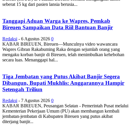
seberat 15 kg dari pasien lansia berusia...
Tanggapi Aduan Warga ke Wapres, Pemkab
Bireuen Sampaikan Data Riil Bantuan Banjir
Redaksi
-
6 Agustus 2026
0
KABAR BIREUEN, Bireuen—Munculnya video wawancara
Wapres Gibran Rakabuming Raka dengan sejumlah orang yang
mengaku korban banjir di Bireuen, telah menimbulkan kehebohan
secara luas. Menanggapi hal...
Tiga Jembatan yang Putus Akibat Banjir Segera
Dibangun, Bupati Mukhlis: Anggarannya Hampir
Setengah Triliun
Redaksi
-
7 Agustus 2026
0
KABAR BIREUEN, Peusangan Selatan - Pemerintah Pusat melalui
Kementerian Pekerjaan Umum (PU) akan membangun kembali
jembatan-jembatan di Kabupaten Bireuen yang putus akibat
diterjang banjir...