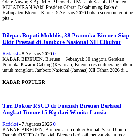
Oleh: Anwar, S.Ag, M.A.P Pemerhati Masalah Sosial di Bireuen
KEHADIRAN Wakil Presiden Gibran Rakabuming Raka di
Kabupaten Bireuen Kamis, 6 Agustus 2026 bukan seremoni gunting
pita...
Dilepas Bupati Mukhlis, 38 Pramuka Bireuen Siap
Ukir Prestasi di Jambore Nasional XII Cibubur
Redaksi
-
8 Agustus 2026
0
KABAR BIREUEN, Bireuen – Sebanyak 38 anggota Gerakan
Pramuka Kwartir Cabang (Kwarcab) Bireuen resmi diberangkatkan
untuk mengikuti Jambore Nasional (Jamnas) XII Tahun 2026 di...
KABAR POPULER
Tim Dokter RSUD dr Fauziah Bireuen Berhasil
Angkat Tumor 15 Kg dari Wanita Lansia...
Redaksi
-
7 Agustus 2026
0
KABAR BIREUEN, Bireuen - Tim dokter Rumah Sakit Umum
Daerah (RSUD) dr Fauziah Bireuen berhasil mengangkat tumor