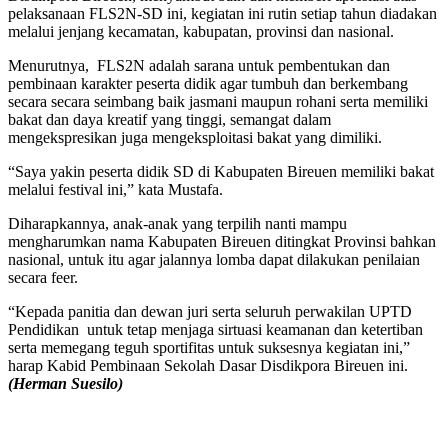
pelaksanaan FLS2N-SD ini, kegiatan ini rutin setiap tahun diadakan
melalui jenjang kecamatan, kabupatan, provinsi dan nasional.
Menurutnya, FLS2N adalah sarana untuk pembentukan dan
pembinaan karakter peserta didik agar tumbuh dan berkembang
secara secara seimbang baik jasmani maupun rohani serta memiliki
bakat dan daya kreatif yang tinggi, semangat dalam
mengekspresikan juga mengeksploitasi bakat yang dimiliki.
“Saya yakin peserta didik SD di Kabupaten Bireuen memiliki bakat
melalui festival ini,” kata Mustafa.
Diharapkannya, anak-anak yang terpilih nanti mampu
mengharumkan nama Kabupaten Bireuen ditingkat Provinsi bahkan
nasional, untuk itu agar jalannya lomba dapat dilakukan penilaian
secara feer.
“Kepada panitia dan dewan juri serta seluruh perwakilan UPTD
Pendidikan untuk tetap menjaga sirtuasi keamanan dan ketertiban
serta memegang teguh sportifitas untuk suksesnya kegiatan ini,”
harap Kabid Pembinaan Sekolah Dasar Disdikpora Bireuen ini.
(Herman Suesilo)