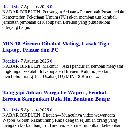
Redaksi
-
7 Agustus 2026
0
KABAR BIREUEN, Peusangan Selatan - Pemerintah Pusat melalui
Kementerian Pekerjaan Umum (PU) akan membangun kembali
jembatan-jembatan di Kabupaten Bireuen yang putus akibat
diterjang banjir...
MIN 18 Bireuen Dibobol Maling, Gasak Tiga
Laptop, Printer dan PC
Redaksi
-
7 Agustus 2026
0
KABAR BIREUEN, Makmur – Aksi pencurian kembali menyasar
lingkungan sekolah di Kabupaten Bireuen. Kali ini, pelaku
membobol ruang Tata Usaha (TU) MIN 18 Bireuen...
Tanggapi Aduan Warga ke Wapres, Pemkab
Bireuen Sampaikan Data Riil Bantuan Banjir
Redaksi
-
6 Agustus 2026
0
KABAR BIREUEN, Bireuen—Munculnya video wawancara
Wapres Gibran Rakabuming Raka dengan sejumlah orang yang
mengaku korban banjir di Bireuen, telah menimbulkan kehebohan