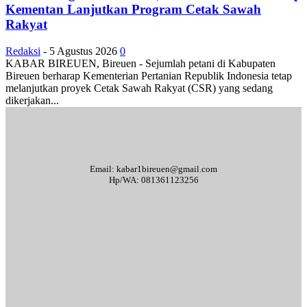
Kementan Lanjutkan Program Cetak Sawah
Rakyat
Redaksi
-
5 Agustus 2026
0
KABAR BIREUEN, Bireuen - Sejumlah petani di Kabupaten
Bireuen berharap Kementerian Pertanian Republik Indonesia tetap
melanjutkan proyek Cetak Sawah Rakyat (CSR) yang sedang
dikerjakan...
Email: kabar1bireuen@gmail.com
Hp/WA: 081361123256
Tentang Kami
Redaksi
Periklanan
Karir
Indeks Berita
Kode Etik Jurnalistik
Syarat & Ketentuan
Standar Operasional Prosedur