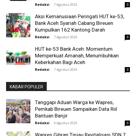
Redaksi
-
7 Agustus 2026
0
Aksi Kemanusiaan Peringati HUT ke-53,
Bank Aceh Syariah Cabang Bireuen
Kumpulkan 162 Kantong Darah
Redaksi
-
7 Agustus 2026
0
HUT ke-53 Bank Aceh: Momentum
Memperkuat Amanah, Menumbuhkan
Keberkahan Bagi Aceh
Redaksi
-
7 Agustus 2026
0
KABAR POPULER
Tanggapi Aduan Warga ke Wapres,
Pemkab Bireuen Sampaikan Data Riil
Bantuan Banjir
Redaksi
-
6 Agustus 2026
0
Wapres Gibran Tinjau Revitalisasi SDN 7