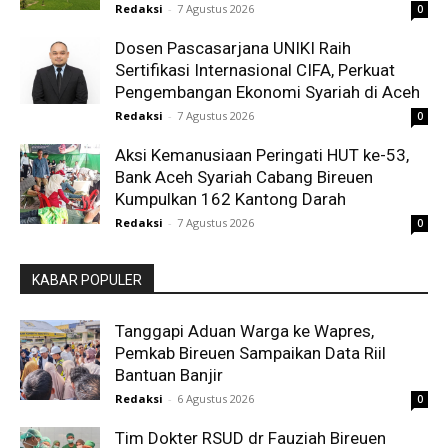
Redaksi
-
7 Agustus 2026
0
Dosen Pascasarjana UNIKI Raih
Sertifikasi Internasional CIFA, Perkuat
Pengembangan Ekonomi Syariah di Aceh
Redaksi
-
7 Agustus 2026
0
Aksi Kemanusiaan Peringati HUT ke-53,
Bank Aceh Syariah Cabang Bireuen
Kumpulkan 162 Kantong Darah
Redaksi
-
7 Agustus 2026
0
KABAR POPULER
Tanggapi Aduan Warga ke Wapres,
Pemkab Bireuen Sampaikan Data Riil
Bantuan Banjir
Redaksi
-
6 Agustus 2026
0
Tim Dokter RSUD dr Fauziah Bireuen