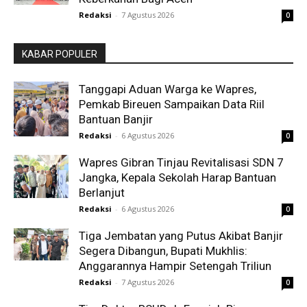
Redaksi
-
7 Agustus 2026
0
KABAR POPULER
Tanggapi Aduan Warga ke Wapres,
Pemkab Bireuen Sampaikan Data Riil
Bantuan Banjir
Redaksi
-
6 Agustus 2026
0
Wapres Gibran Tinjau Revitalisasi SDN 7
Jangka, Kepala Sekolah Harap Bantuan
Berlanjut
Redaksi
-
6 Agustus 2026
0
Tiga Jembatan yang Putus Akibat Banjir
Segera Dibangun, Bupati Mukhlis:
Anggarannya Hampir Setengah Triliun
Redaksi
-
7 Agustus 2026
0