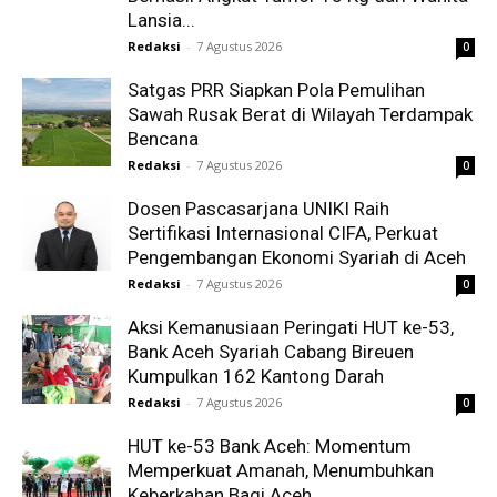
Lansia...
Redaksi
-
7 Agustus 2026
0
Satgas PRR Siapkan Pola Pemulihan
Sawah Rusak Berat di Wilayah Terdampak
Bencana
Redaksi
-
7 Agustus 2026
0
Dosen Pascasarjana UNIKI Raih
Sertifikasi Internasional CIFA, Perkuat
Pengembangan Ekonomi Syariah di Aceh
Redaksi
-
7 Agustus 2026
0
Aksi Kemanusiaan Peringati HUT ke-53,
Bank Aceh Syariah Cabang Bireuen
Kumpulkan 162 Kantong Darah
Redaksi
-
7 Agustus 2026
0
HUT ke-53 Bank Aceh: Momentum
Memperkuat Amanah, Menumbuhkan
Keberkahan Bagi Aceh