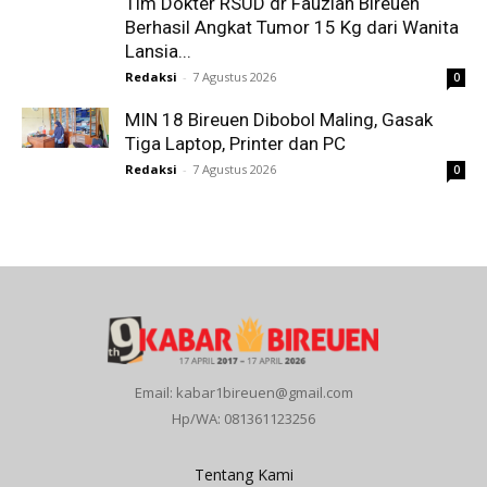
Tim Dokter RSUD dr Fauziah Bireuen
Berhasil Angkat Tumor 15 Kg dari Wanita
Lansia...
Redaksi
-
7 Agustus 2026
0
MIN 18 Bireuen Dibobol Maling, Gasak
Tiga Laptop, Printer dan PC
Redaksi
-
7 Agustus 2026
0
Email: kabar1bireuen@gmail.com
Hp/WA: 081361123256
Tentang Kami