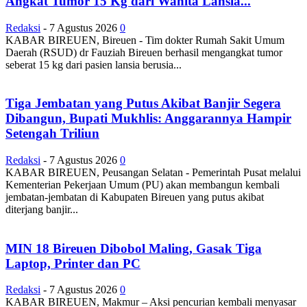
Angkat Tumor 15 Kg dari Wanita Lansia...
Redaksi
-
7 Agustus 2026
0
KABAR BIREUEN, Bireuen - Tim dokter Rumah Sakit Umum
Daerah (RSUD) dr Fauziah Bireuen berhasil mengangkat tumor
seberat 15 kg dari pasien lansia berusia...
Tiga Jembatan yang Putus Akibat Banjir Segera
Dibangun, Bupati Mukhlis: Anggarannya Hampir
Setengah Triliun
Redaksi
-
7 Agustus 2026
0
KABAR BIREUEN, Peusangan Selatan - Pemerintah Pusat melalui
Kementerian Pekerjaan Umum (PU) akan membangun kembali
jembatan-jembatan di Kabupaten Bireuen yang putus akibat
diterjang banjir...
MIN 18 Bireuen Dibobol Maling, Gasak Tiga
Laptop, Printer dan PC
Redaksi
-
7 Agustus 2026
0
KABAR BIREUEN, Makmur – Aksi pencurian kembali menyasar