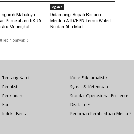
Agama
pengaruh Mahalnya
Didampingi Bupati Bireuen,
r, Pernikahan di KUA
Menteri ATR/BPN Temui Waled
tru Meningkat...
Nu dan Abu Mudi...
t lebih banyak
Tentang Kami
Kode Etik Jurnalistik
Redaksi
Syarat & Ketentuan
Periklanan
Standar Operasional Prosedur
Karir
Disclaimer
Indeks Berita
Pedoman Pemberitaan Media Si