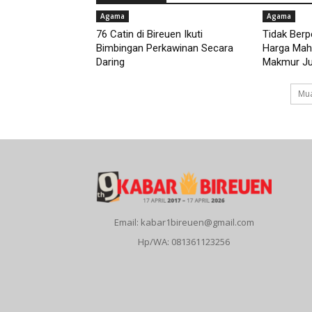
Agama
Agama
76 Catin di Bireuen Ikuti
Tidak Ber
Bimbingan Perkawinan Secara
Harga Maha
Daring
Makmur Jus
Mua
Email: kabar1bireuen@gmail.com
Hp/WA: 081361123256