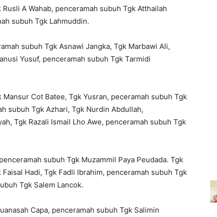
 Rusli A Wahab, penceramah subuh Tgk Atthailah
amah subuh Tgk Lahmuddin.
eramah subuh Tgk Asnawi Jangka, Tgk Marbawi Ali,
Sanusi Yusuf, penceramah subuh Tgk Tarmidi
 Mansur Cot Batee, Tgk Yusran, peceramah subuh Tgk
h subuh Tgk Azhari, Tgk Nurdin Abdullah,
h, Tgk Razali Ismail Lho Awe, penceramah subuh Tgk
, penceramah subuh Tgk Muzammil Paya Peudada. Tgk
Faisal Hadi, Tgk Fadli Ibrahim, penceramah subuh Tgk
subuh Tgk Salem Lancok.
Meuanasah Capa, penceramah subuh Tgk Salimin