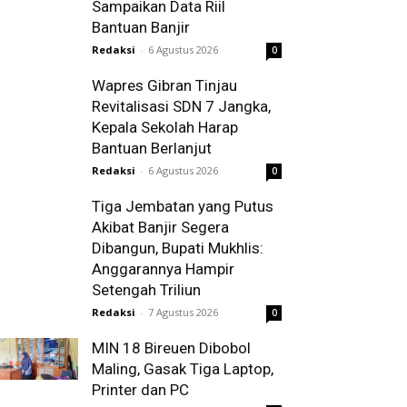
Sampaikan Data Riil
Bantuan Banjir
Redaksi
-
6 Agustus 2026
0
Wapres Gibran Tinjau
Revitalisasi SDN 7 Jangka,
Kepala Sekolah Harap
Bantuan Berlanjut
Redaksi
-
6 Agustus 2026
0
Tiga Jembatan yang Putus
Akibat Banjir Segera
Dibangun, Bupati Mukhlis:
Anggarannya Hampir
Setengah Triliun
Redaksi
-
7 Agustus 2026
0
MIN 18 Bireuen Dibobol
Maling, Gasak Tiga Laptop,
Printer dan PC