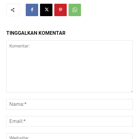
TINGGALKAN KOMENTAR
Komentar:
Na
Ema
Web