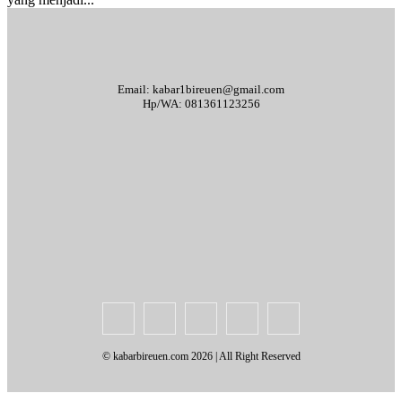
Email: kabar1bireuen@gmail.com
Hp/WA: 081361123256
Tentang Kami
Redaksi
Periklanan
Karir
Indeks Berita
Kode Etik Jurnalistik
Syarat & Ketentuan
Standar Operasional Prosedur
Disclaimer
Pedoman Pemberitaan Media Siber
© kabarbireuen.com
2026 | All Right Reserved