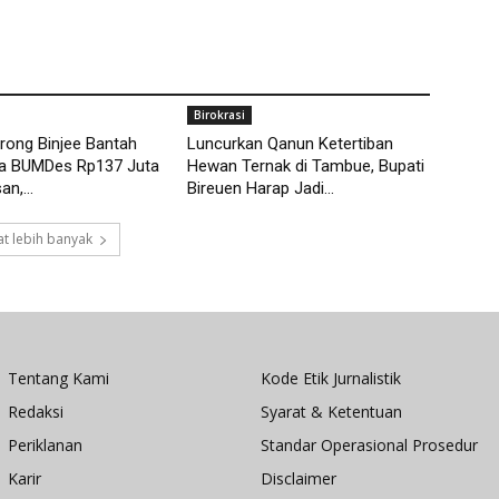
Birokrasi
rong Binjee Bantah
Luncurkan Qanun Ketertiban
a BUMDes Rp137 Juta
Hewan Ternak di Tambue, Bupati
n,...
Bireuen Harap Jadi...
t lebih banyak
Tentang Kami
Kode Etik Jurnalistik
Redaksi
Syarat & Ketentuan
Periklanan
Standar Operasional Prosedur
Karir
Disclaimer