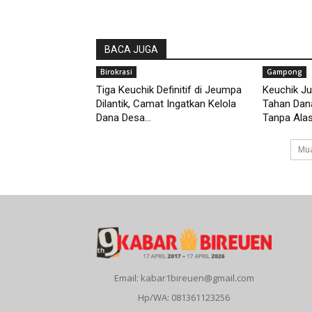
BACA JUGA
Birokrasi
Gampong
Tiga Keuchik Definitif di Jeumpa
Keuchik Ju
Dilantik, Camat Ingatkan Kelola
Tahan Dan
Dana Desa...
Tanpa Alasa
Mua
Email: kabar1bireuen@gmail.com
Hp/WA: 081361123256