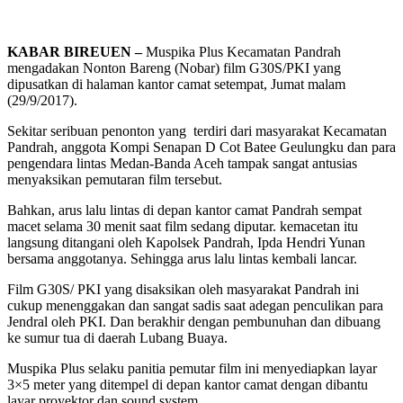
KABAR BIREUEN –
Muspika Plus Kecamatan Pandrah
mengadakan Nonton Bareng (Nobar) film G30S/PKI yang
dipusatkan di halaman kantor camat setempat, Jumat malam
(29/9/2017).
Sekitar seribuan penonton yang terdiri dari masyarakat Kecamatan
Pandrah, anggota Kompi Senapan D Cot Batee Geulungku dan para
pengendara lintas Medan-Banda Aceh tampak sangat antusias
menyaksikan pemutaran film tersebut.
Bahkan, arus lalu lintas di depan kantor camat Pandrah sempat
macet selama 30 menit saat film sedang diputar. kemacetan itu
langsung ditangani oleh Kapolsek Pandrah, Ipda Hendri Yunan
bersama anggotanya. Sehingga arus lalu lintas kembali lancar.
Film G30S/ PKI yang disaksikan oleh masyarakat Pandrah ini
cukup menenggakan dan sangat sadis saat adegan penculikan para
Jendral oleh PKI. Dan berakhir dengan pembunuhan dan dibuang
ke sumur tua di daerah Lubang Buaya.
Muspika Plus selaku panitia pemutar film ini menyediapkan layar
3×5 meter yang ditempel di depan kantor camat dengan dibantu
layar proyektor dan sound system.