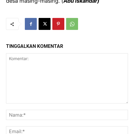
desa masing-masing. (
Abu Iskandar)
TINGGALKAN KOMENTAR
Komentar:
Na
Ema