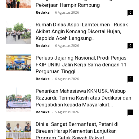
Pekerjaan Hampir Rampung
Redaksi
-
6 Agustus 2026
0
Rumah Dinas Aspol Lamteumen I Rusak
Akibat Angin Kencang Disertai Hujan,
Kapolda Aceh Langsung...
Redaksi
-
6 Agustus 2026
0
Perluas Jejaring Nasional, Prodi Penjas
FKIP UNIKI Jalin Kerja Sama dengan 11
Perguruan Tinggi...
Redaksi
-
6 Agustus 2026
0
Penarikan Mahasiswa KKN USK, Wabup
Razuardi: Terima Kasih atas Dedikasi dan
Pengabdian kepada Masyarakat...
Redaksi
-
5 Agustus 2026
0
Dinilai Sangat Bermanfaat, Petani di
Bireuen Harap Kementan Lanjutkan
Program Cetak Sawah Rakyat