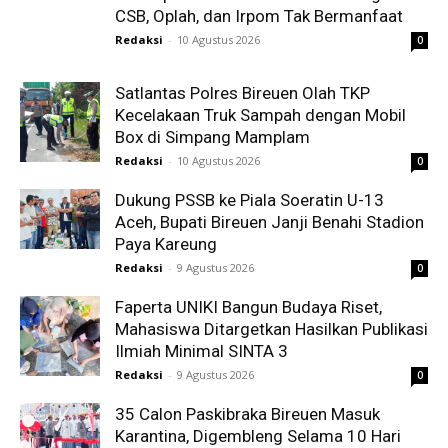
CSB, Oplah, dan Irpom Tak Bermanfaat
Redaksi
-
10 Agustus 2026
0
Satlantas Polres Bireuen Olah TKP
Kecelakaan Truk Sampah dengan Mobil
Box di Simpang Mamplam
Redaksi
-
10 Agustus 2026
0
Dukung PSSB ke Piala Soeratin U-13
Aceh, Bupati Bireuen Janji Benahi Stadion
Paya Kareung
Redaksi
-
9 Agustus 2026
0
Faperta UNIKI Bangun Budaya Riset,
Mahasiswa Ditargetkan Hasilkan Publikasi
Ilmiah Minimal SINTA 3
Redaksi
-
9 Agustus 2026
0
35 Calon Paskibraka Bireuen Masuk
Karantina, Digembleng Selama 10 Hari