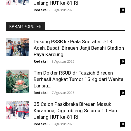
Jelang HUT ke-81 RI
Redaksi
-
9 Agustus 2026
0
KABAR POPULER
Dukung PSSB ke Piala Soeratin U-13
Aceh, Bupati Bireuen Janji Benahi Stadion
Paya Kareung
Redaksi
-
9 Agustus 2026
0
Tim Dokter RSUD dr Fauziah Bireuen
Berhasil Angkat Tumor 15 Kg dari Wanita
Lansia...
Redaksi
-
7 Agustus 2026
0
35 Calon Paskibraka Bireuen Masuk
Karantina, Digembleng Selama 10 Hari
Jelang HUT ke-81 RI
Redaksi
-
9 Agustus 2026
0