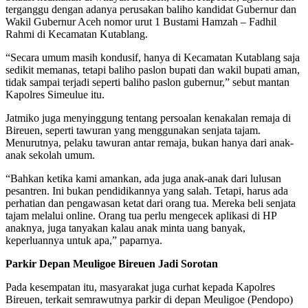
terganggu dengan adanya perusakan baliho kandidat Gubernur dan
Wakil Gubernur Aceh nomor urut 1 Bustami Hamzah – Fadhil
Rahmi di Kecamatan Kutablang.
“Secara umum masih kondusif, hanya di Kecamatan Kutablang saja
sedikit memanas, tetapi baliho paslon bupati dan wakil bupati aman,
tidak sampai terjadi seperti baliho paslon gubernur,” sebut mantan
Kapolres Simeulue itu.
Jatmiko juga menyinggung tentang persoalan kenakalan remaja di
Bireuen, seperti tawuran yang menggunakan senjata tajam.
Menurutnya, pelaku tawuran antar remaja, bukan hanya dari anak-
anak sekolah umum.
“Bahkan ketika kami amankan, ada juga anak-anak dari lulusan
pesantren. Ini bukan pendidikannya yang salah. Tetapi, harus ada
perhatian dan pengawasan ketat dari orang tua. Mereka beli senjata
tajam melalui online. Orang tua perlu mengecek aplikasi di HP
anaknya, juga tanyakan kalau anak minta uang banyak,
keperluannya untuk apa,” paparnya.
Parkir Depan Meuligoe Bireuen Jadi Sorotan
Pada kesempatan itu, masyarakat juga curhat kepada Kapolres
Bireuen, terkait semrawutnya parkir di depan Meuligoe (Pendopo)