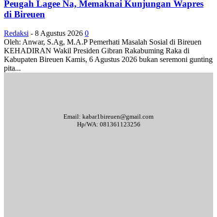
Peugah Lagee Na, Memaknai Kunjungan Wapres
di Bireuen
Redaksi
-
8 Agustus 2026
0
Oleh: Anwar, S.Ag, M.A.P Pemerhati Masalah Sosial di Bireuen
KEHADIRAN Wakil Presiden Gibran Rakabuming Raka di
Kabupaten Bireuen Kamis, 6 Agustus 2026 bukan seremoni gunting
pita...
Email: kabar1bireuen@gmail.com
Hp/WA: 081361123256
Tentang Kami
Redaksi
Periklanan
Karir
Indeks Berita
Kode Etik Jurnalistik
Syarat & Ketentuan
Standar Operasional Prosedur
Disclaimer