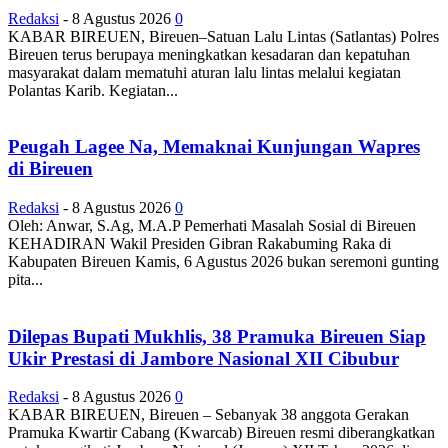
Redaksi
-
8 Agustus 2026
0
KABAR BIREUEN, Bireuen–Satuan Lalu Lintas (Satlantas) Polres
Bireuen terus berupaya meningkatkan kesadaran dan kepatuhan
masyarakat dalam mematuhi aturan lalu lintas melalui kegiatan
Polantas Karib. Kegiatan...
Peugah Lagee Na, Memaknai Kunjungan Wapres
di Bireuen
Redaksi
-
8 Agustus 2026
0
Oleh: Anwar, S.Ag, M.A.P Pemerhati Masalah Sosial di Bireuen
KEHADIRAN Wakil Presiden Gibran Rakabuming Raka di
Kabupaten Bireuen Kamis, 6 Agustus 2026 bukan seremoni gunting
pita...
Dilepas Bupati Mukhlis, 38 Pramuka Bireuen Siap
Ukir Prestasi di Jambore Nasional XII Cibubur
Redaksi
-
8 Agustus 2026
0
KABAR BIREUEN, Bireuen – Sebanyak 38 anggota Gerakan
Pramuka Kwartir Cabang (Kwarcab) Bireuen resmi diberangkatkan