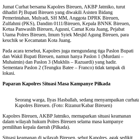
Jumat Curhat bersama Kapolres Bireuen, AKBP Jatmiko, turut
dihadiri Pj Bupati Bireuen yang diwakili Asisten Bidang
Pemerintahan, Mulyadi, SH MM, Anggota DPRK Bireuen,
Zulfahmi (PKS), Dandim 0111/Bireuen, Kepala BNNK Bireuen,
Ketua Panwaslih Bireuen, Agusni, Camat Kota Juang, Pejabat
Utama Polres Bireuen, Imum Syiek Mesjid Agung Bireuen, para
keuchik se Kecamatan Kota Juang.
Pada acara tersebut, Kapolres juga mengundang tiga Paslon Bupati
dan Wakil Bupati Bireuen, namun hanya Paslon 1 (Murdani –
Muhaimin) dan Paslon 3 (Mukhlis – Razuardi) yang hadir.
Sementara Paslon 2 (Teungku Batee – Franco) tidak tampak di
lokasi.
Paparan Kapolres Situasi Masa Kampanye Pilkada
Seorang warga, Ilyas Hasballah, sedang menyampaikan curhat
Kapolres Bireuen. (Foto: Rizanur/Kabar Bireuen)
Kapolres Bireuen, AKBP Jatmiko, memaparkan situasi keamanan
dalam wilayah hukum Polres Bireuen selama masa kampanye
pemilihan kepala daerah (Pilkada).
Situasi keamanan di wilayah Bireuen, sebut Kapolres, agak sedikit