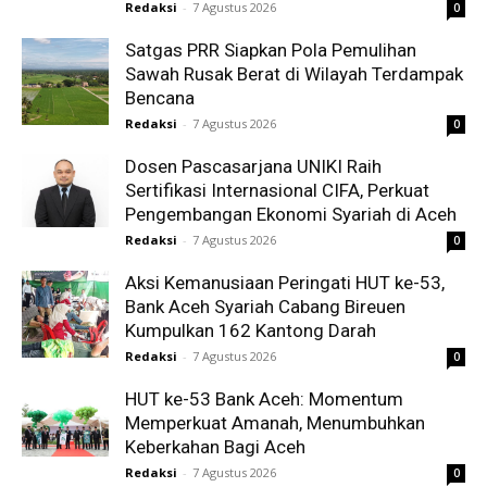
Redaksi
-
7 Agustus 2026
0
Satgas PRR Siapkan Pola Pemulihan
Sawah Rusak Berat di Wilayah Terdampak
Bencana
Redaksi
-
7 Agustus 2026
0
Dosen Pascasarjana UNIKI Raih
Sertifikasi Internasional CIFA, Perkuat
Pengembangan Ekonomi Syariah di Aceh
Redaksi
-
7 Agustus 2026
0
Aksi Kemanusiaan Peringati HUT ke-53,
Bank Aceh Syariah Cabang Bireuen
Kumpulkan 162 Kantong Darah
Redaksi
-
7 Agustus 2026
0
HUT ke-53 Bank Aceh: Momentum
Memperkuat Amanah, Menumbuhkan
Keberkahan Bagi Aceh
Redaksi
-
7 Agustus 2026
0