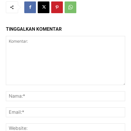
TINGGALKAN KOMENTAR
Komentar:
Na
Ema
Web