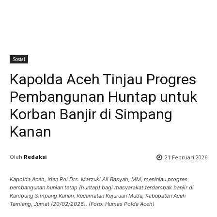
Sosial
Kapolda Aceh Tinjau Progres
Pembangunan Huntap untuk
Korban Banjir di Simpang
Kanan
Oleh
Redaksi
21 Februari 2026
Kapolda Aceh, Irjen Pol Drs. Marzuki Ali Basyah, MM, meninjau progres
pembangunan hunian tetap (huntap) bagi masyarakat terdampak banjir di
Kampung Simpang Kanan, Kecamatan Kejuruan Muda, Kabupaten Aceh
Tamiang, Jumat (20/02/2026). (Foto: Humas Polda Aceh)