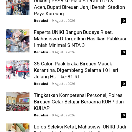
Dukung PSSB ke Piala Soeratin U-13
Aceh, Bupati Bireuen Janji Benahi Stadion
Paya Kareung
Redaksi
-
9 Agustus 2026
0
Faperta UNIKI Bangun Budaya Riset,
Mahasiswa Ditargetkan Hasilkan Publikasi
Ilmiah Minimal SINTA 3
Redaksi
-
9 Agustus 2026
0
35 Calon Paskibraka Bireuen Masuk
Karantina, Digembleng Selama 10 Hari
Jelang HUT ke-81 RI
Redaksi
-
9 Agustus 2026
0
Tingkatkan Kompetensi Personel, Polres
Bireuen Gelar Belajar Bersama KUHP dan
KUHAP
Redaksi
-
9 Agustus 2026
0
Lolos Seleksi Ketat, Mahasiswi UNIKI Jadi