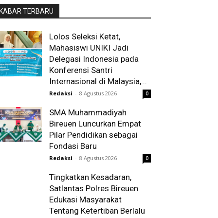
KABAR TERBARU
Lolos Seleksi Ketat,
Mahasiswi UNIKI Jadi
Delegasi Indonesia pada
Konferensi Santri
Internasional di Malaysia,...
Redaksi
-
8 Agustus 2026
0
SMA Muhammadiyah
Bireuen Luncurkan Empat
Pilar Pendidikan sebagai
Fondasi Baru
Redaksi
-
8 Agustus 2026
0
Tingkatkan Kesadaran,
Satlantas Polres Bireuen
Edukasi Masyarakat
Tentang Ketertiban Berlalu