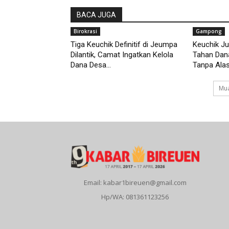
BACA JUGA
Birokrasi
Gampong
Tiga Keuchik Definitif di Jeumpa
Keuchik Ju
Dilantik, Camat Ingatkan Kelola
Tahan Dan
Dana Desa...
Tanpa Alasa
Mua
Email: kabar1bireuen@gmail.com
Hp/WA: 081361123256