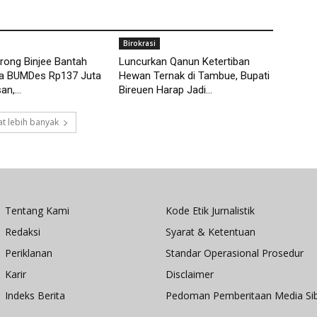
Birokrasi
rong Binjee Bantah
Luncurkan Qanun Ketertiban
a BUMDes Rp137 Juta
Hewan Ternak di Tambue, Bupati
n,...
Bireuen Harap Jadi...
t lebih banyak
Tentang Kami
Kode Etik Jurnalistik
Redaksi
Syarat & Ketentuan
Periklanan
Standar Operasional Prosedur
Karir
Disclaimer
Indeks Berita
Pedoman Pemberitaan Media Si