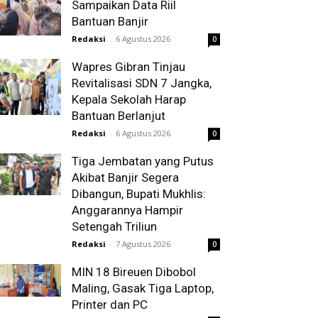
Sampaikan Data Riil
Bantuan Banjir
Redaksi
-
6 Agustus 2026
0
Wapres Gibran Tinjau
Revitalisasi SDN 7 Jangka,
Kepala Sekolah Harap
Bantuan Berlanjut
Redaksi
-
6 Agustus 2026
0
Tiga Jembatan yang Putus
Akibat Banjir Segera
Dibangun, Bupati Mukhlis:
Anggarannya Hampir
Setengah Triliun
Redaksi
-
7 Agustus 2026
0
MIN 18 Bireuen Dibobol
Maling, Gasak Tiga Laptop,
Printer dan PC