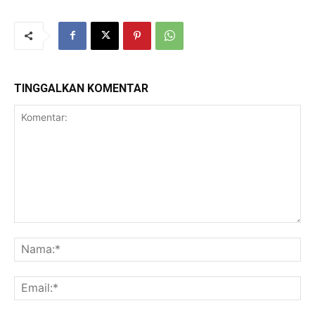
TINGGALKAN KOMENTAR
Komentar:
Na
Ema