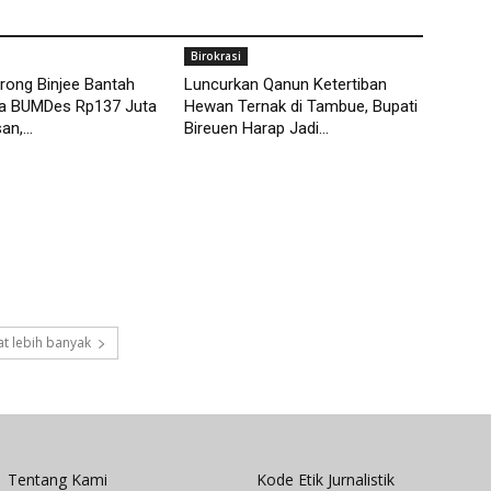
Birokrasi
rong Binjee Bantah
Luncurkan Qanun Ketertiban
a BUMDes Rp137 Juta
Hewan Ternak di Tambue, Bupati
n,...
Bireuen Harap Jadi...
t lebih banyak
Tentang Kami
Kode Etik Jurnalistik