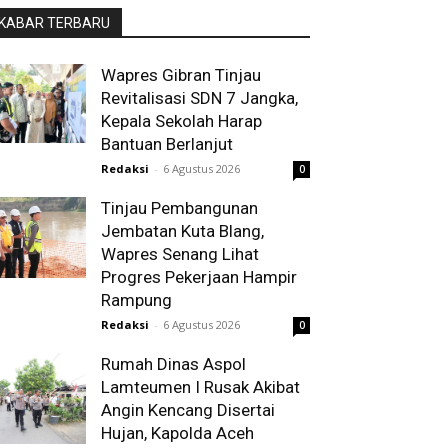
KABAR TERBARU
Wapres Gibran Tinjau
Revitalisasi SDN 7 Jangka,
Kepala Sekolah Harap
Bantuan Berlanjut
Redaksi
-
6 Agustus 2026
0
Tinjau Pembangunan
Jembatan Kuta Blang,
Wapres Senang Lihat
Progres Pekerjaan Hampir
Rampung
Redaksi
-
6 Agustus 2026
0
Rumah Dinas Aspol
Lamteumen I Rusak Akibat
Angin Kencang Disertai
Hujan, Kapolda Aceh