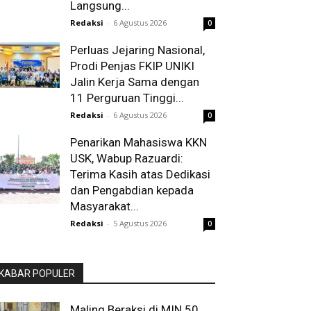
Langsung...
Redaksi
-
6 Agustus 2026
0
Perluas Jejaring Nasional,
Prodi Penjas FKIP UNIKI
Jalin Kerja Sama dengan
11 Perguruan Tinggi...
Redaksi
-
6 Agustus 2026
0
Penarikan Mahasiswa KKN
USK, Wabup Razuardi:
Terima Kasih atas Dedikasi
dan Pengabdian kepada
Masyarakat...
Redaksi
-
5 Agustus 2026
0
KABAR POPULER
Maling Beraksi di MIN 50