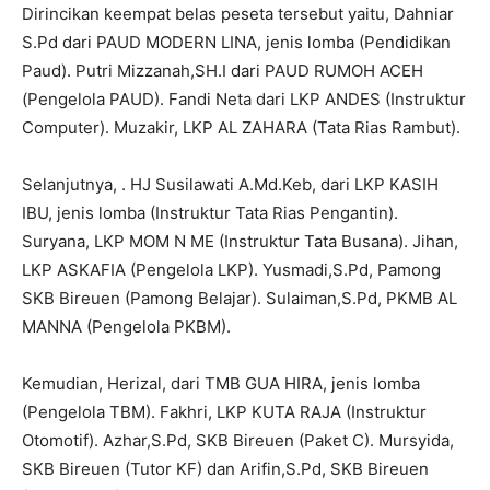
Dirincikan keempat belas peseta tersebut yaitu, Dahniar
S.Pd dari PAUD MODERN LINA, jenis lomba (Pendidikan
Paud). Putri Mizzanah,SH.I dari PAUD RUMOH ACEH
(Pengelola PAUD). Fandi Neta dari LKP ANDES (Instruktur
Computer). Muzakir, LKP AL ZAHARA (Tata Rias Rambut).
Selanjutnya, . HJ Susilawati A.Md.Keb, dari LKP KASIH
IBU, jenis lomba (Instruktur Tata Rias Pengantin).
Suryana, LKP MOM N ME (Instruktur Tata Busana). Jihan,
LKP ASKAFIA (Pengelola LKP). Yusmadi,S.Pd, Pamong
SKB Bireuen (Pamong Belajar). Sulaiman,S.Pd, PKMB AL
MANNA (Pengelola PKBM).
Kemudian, Herizal, dari TMB GUA HIRA, jenis lomba
(Pengelola TBM). Fakhri, LKP KUTA RAJA (Instruktur
Otomotif). Azhar,S.Pd, SKB Bireuen (Paket C). Mursyida,
SKB Bireuen (Tutor KF) dan Arifin,S.Pd, SKB Bireuen