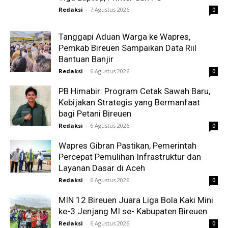
Redaksi
-
7 Agustus 2026
0
Tanggapi Aduan Warga ke Wapres,
Pemkab Bireuen Sampaikan Data Riil
Bantuan Banjir
Redaksi
-
6 Agustus 2026
0
PB Himabir: Program Cetak Sawah Baru,
Kebijakan Strategis yang Bermanfaat
bagi Petani Bireuen
Redaksi
-
6 Agustus 2026
0
Wapres Gibran Pastikan, Pemerintah
Percepat Pemulihan Infrastruktur dan
Layanan Dasar di Aceh
Redaksi
-
6 Agustus 2026
0
MIN 12 Bireuen Juara Liga Bola Kaki Mini
ke-3 Jenjang MI se- Kabupaten Bireuen
Redaksi
-
6 Agustus 2026
0