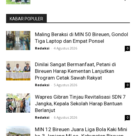
KABAR POPULER
Maling Beraksi di MIN 50 Bireuen, Gondol
Tiga Laptop dan Empat Ponsel
Redaksi
-
4 Agustus 2026
0
Dinilai Sangat Bermanfaat, Petani di
Bireuen Harap Kementan Lanjutkan
Program Cetak Sawah Rakyat
Redaksi
-
5 Agustus 2026
0
Wapres Gibran Tinjau Revitalisasi SDN 7
Jangka, Kepala Sekolah Harap Bantuan
Berlanjut
Redaksi
-
6 Agustus 2026
0
MIN 12 Bireuen Juara Liga Bola Kaki Mini
ke-3 Jenjang MI se- Kabupaten Bireuen