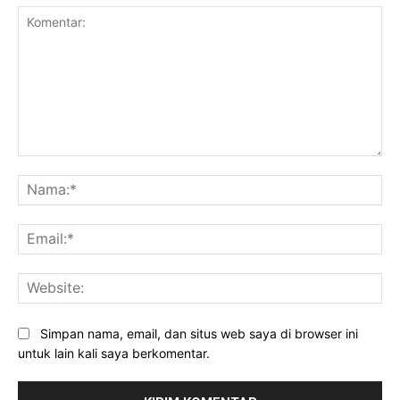
Komentar:
Na
Ema
Web
Simpan nama, email, dan situs web saya di browser ini
untuk lain kali saya berkomentar.