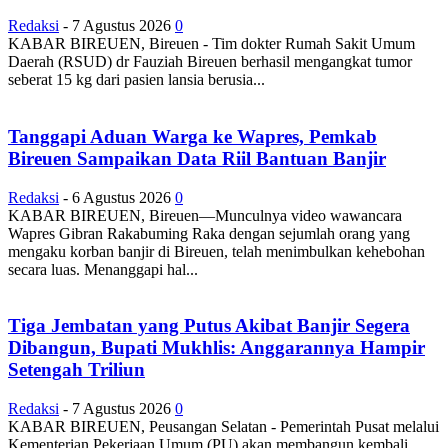
Redaksi
-
7 Agustus 2026
0
KABAR BIREUEN, Bireuen - Tim dokter Rumah Sakit Umum
Daerah (RSUD) dr Fauziah Bireuen berhasil mengangkat tumor
seberat 15 kg dari pasien lansia berusia...
Tanggapi Aduan Warga ke Wapres, Pemkab
Bireuen Sampaikan Data Riil Bantuan Banjir
Redaksi
-
6 Agustus 2026
0
KABAR BIREUEN, Bireuen—Munculnya video wawancara
Wapres Gibran Rakabuming Raka dengan sejumlah orang yang
mengaku korban banjir di Bireuen, telah menimbulkan kehebohan
secara luas. Menanggapi hal...
Tiga Jembatan yang Putus Akibat Banjir Segera
Dibangun, Bupati Mukhlis: Anggarannya Hampir
Setengah Triliun
Redaksi
-
7 Agustus 2026
0
KABAR BIREUEN, Peusangan Selatan - Pemerintah Pusat melalui
Kementerian Pekerjaan Umum (PU) akan membangun kembali