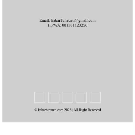
Email: kabar1bireuen@gmail.com
Hp/WA: 081361123256
Tentang Kami
Redaksi
Periklanan
Karir
Indeks Berita
Kode Etik Jurnalistik
Syarat & Ketentuan
Standar Operasional Prosedur
Disclaimer
Pedoman Pemberitaan Media Siber
© kabarbireuen.com
2026 | All Right Reserved